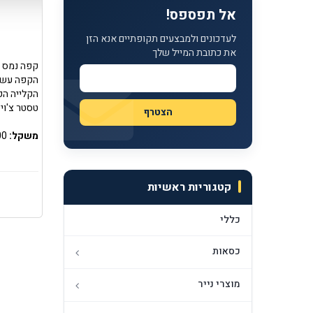
אל תפספס!
לעדכונים ולמבצעים תקופתיים אנא הזן
את כתובת המייל שלך
קפה נמס נ
הקפה עשיר
הקלייה הק
טסטר צ'וי
משקל:
200 גרם בצנצנת זכוכית עם פקק לשמירה על הטריות
קטגוריות ראשיות
כללי
כסאות
מוצרי נייר